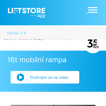
Kwota: 0 €
Domov
/
Hliníkové rampy
/
16t mobilní rampa
16t mobilní rampa
Podívejte se na video