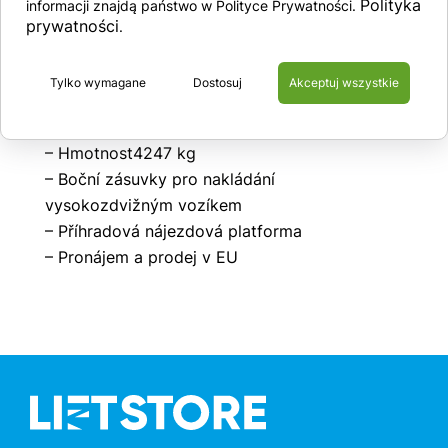
Polityka
informacji znajdą państwo w Polityce Prywatności.
– Délka 10,68m, šířka 2,55m
prywatności
.
– Nosnost 15 t
– Přípustný tlak na jedno kolo 4400 kg
Tylko wymagane
Dostosuj
Akceptuj wszystkie
– Nastavitelná výška nakládání 90-120 cm
– Pozinkovaná konstrukce
– Hmotnost4247 kg
– Boční zásuvky pro nakládání
vysokozdvižným vozíkem
– Příhradová nájezdová platforma
– Pronájem a prodej v EU