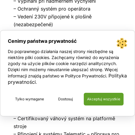
– Vypínání při nadměrném vychýlení
– Ochranný systém pro operátora
– Vedení 230V připojené k plošině
(nezabezpečené)
– Klakson
– Výstražné světla
Cenimy państwa prywatność
– Alarm pro pohyb a jízdu
Do poprawnego działania naszej strony niezbędne są
– Měřič motohodin
niektóre pliki cookies. Zachęcamy również do wyrażenia
– Digitální displej počítadla motohodin s
zgody na użycie plików cookie narzędzi analitycznych.
Dzięki nim możemy nieustannie ulepszać stronę. Więcej
indikátorem nabití baterie a diagnostickými
Polityka
informacji znajdą państwo w Polityce Prywatności.
zprávami
prywatności
.
– Uzamykatelné kryty pro hydraulické
komponenty a motor
Tylko wymagane
Dostosuj
Akceptuj wszystkie
– Hydraulické čerpadlo s vysokou kapacitou a
variabilním provozem
– Certifikovaný váhový systém na platformě
stroje
– Připojení k systému Telematic – příprava pro