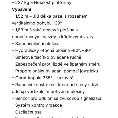
– 227 kg – Nosnost platformy
Vybavení
– 1.52 m – JiB délka paže, s rozsahem
vertikálního pohybu 139°
– 1,83 m široká ocelová plošina s
oboustrannými vjezdy a křídlovými vraty
– Samonivelační plošina
– Hydraulicky otočná plošina -80°/+80°
– Směrové tlačítko ovládané ručně
– Zabezpečení proti jízdě ve špatném směru
– Proporcionální ovládání pomocí joysticku
– Obrat kopule 355° – fázovitě
– Ramenní konstrukce, která od stěny udrží
odstup vertikálním pohybem plošiny
– Senzor pro odklon se zvukovou signalizací
– Systém kontroly trakce
– Oscilační osa