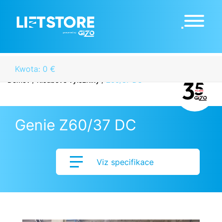
Kwota: 0 €
Domov
/
Kloubové výložníky
/
Z60/37 DC
Genie Z60/37 DC
Viz specifikace