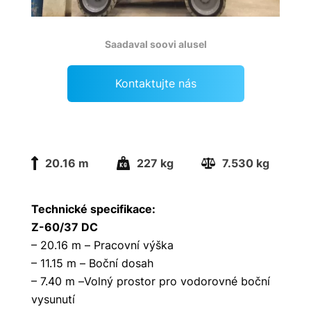
Saadaval soovi alusel
Kontaktujte nás
20.16 m
227 kg
7.530 kg
Technické specifikace:
Z-60/37 DC
– 20.16 m – Pracovní výška
– 11.15 m – Boční dosah
– 7.40 m –Volný prostor pro vodorovné boční
vysunutí