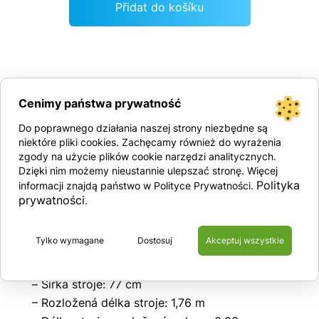
Přidat do košíku
6.2 m
350 kg
174 kg
Cenimy państwa prywatność
Do poprawnego działania naszej strony niezbędne są
Technické specifikace:
niektóre pliki cookies. Zachęcamy również do wyrażenia
LE 620
zgody na użycie plików cookie narzędzi analitycznych.
Dzięki nim możemy nieustannie ulepszać stronę. Więcej
– 6,2 m – Pracovní výška max.
Polityka
informacji znajdą państwo w Polityce Prywatności.
– 350 kg – Kapacita minijeřábu
prywatności
.
Vybavení:
– Výsuvný rám
Tylko wymagane
Dostosuj
Akceptuj wszystkie
– Šířka vidlice 55 cm
– Délka vidlice: 65 cm
– Šířka stroje: 77 cm
– Rozložená délka stroje: 1,76 m