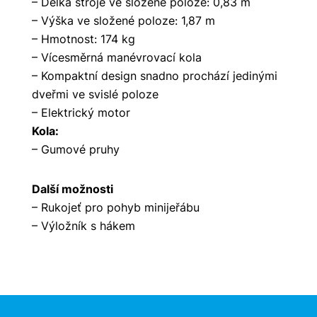
– Délka stroje ve složené poloze: 0,83 m
– Výška ve složené poloze: 1,87 m
– Hmotnost: 174 kg
– Vícesměrná manévrovací kola
– Kompaktní design snadno prochází jedinými
dveřmi ve svislé poloze
– Elektrický motor
Kola:
– Gumové pruhy
Další možnosti
– Rukojeť pro pohyb minijeřábu
– Výložník s hákem