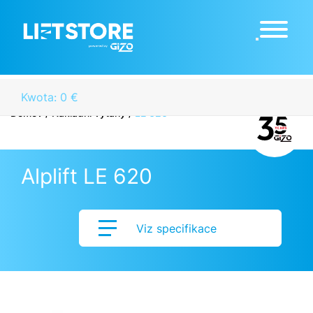
Kwota: 0 €
Domov
/
Nákladní výtahy
/
LE 620
Alplift LE 620
Viz specifikace