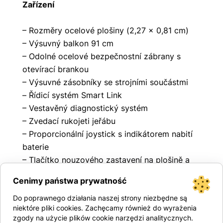
Zařízení
– Rozměry ocelové plošiny (2,27 x 0,81 cm)
– Výsuvný balkon 91 cm
– Odolné ocelové bezpečnostní zábrany s
otevírací brankou
– Výsuvné zásobníky se strojními součástmi
– Řídicí systém Smart Link
– Vestavěný diagnostický systém
– Zvedací rukojeti jeřábu
– Proporcionální joystick s indikátorem nabití
baterie
– Tlačítko nouzového zastavení na plošině a
spodním panelu
Cenimy państwa prywatność
– Snímač náklonu se zvukovým signálem
Do poprawnego działania naszej strony niezbędne są
– Ochrana proti výmolům
niektóre pliki cookies. Zachęcamy również do wyrażenia
– Přípojka nabíjecího kabelu baterie umístěná
zgody na użycie plików cookie narzędzi analitycznych.