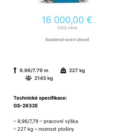
16 000,00
€
čistá cena
Saadaval soovi alusel
9.96/7.79 m
227 kg
2145 kg
Technické specifikace:
GS-2632E
– 9,96/7,79 – pracovní výška
– 227 kg – nosnost plošiny