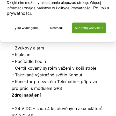
na zadní straně stroje
Dzięki nim możemy nieustannie ulepszać stronę. Więcej
– 230V vedení připojené k platformě
Polityka
informacji znajdą państwo w Polityce Prywatności.
prywatności
.
(nechráněné)
– Ruční ventil nouzového spouštění plošiny
– Dynamické hydraulické brzdy na předních
Tylko wymagane
Dostosuj
Akceptuj wszystkie
hydromotorech
– Ruční odbrzdění
– Zvukový alarm
– Klakson
– Počítadlo hodin
– Certifikovaný systém vážení v koši stroje
– Takzvané výstražné světlo Kohout
– Konektor pro systém Telematic – příprava
pro práci s modulem GPS
Zdroj napájení
– 24 V DC – sada 4 ks olověných akumulátorů
6V, 225 Ah