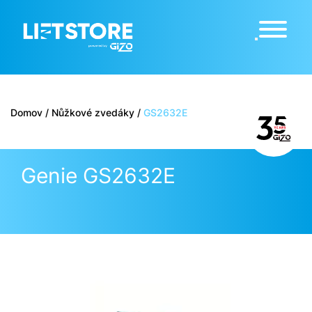
Domov
/
Nůžkové zvedáky
/
GS2632E
Genie GS2632E