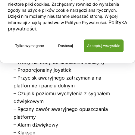
niektóre pliki cookies. Zachęcamy również do wyrażenia
– Wytrzymałe stalowe barierki ochronne z
zgody na użycie plików cookie narzędzi analitycznych.
otwieraną bramką
Dzięki nim możemy nieustannie ulepszać stronę. Więcej
Polityka
informacji znajdą państwo w Polityce Prywatności.
– Płozy zmniejszające prześwit,
prywatności
.
zabezpieczające przed wywróceniem maszyny
– Wysuwane zasobniki z komponentami
Tylko wymagane
Dostosuj
Akceptuj wszystkie
maszyny
– System lokalizacji GPS
– Wloty na widły do unoszenia maszyny
– Proporcjonalny joystick
– Przycisk awaryjnego zatrzymania na
platformie i panelu dolnym
– Czujnik poziomu wychylenia z sygnałem
dźwiękowym
– Ręczny zawór awaryjnego opuszczania
platformy
– Alarm dźwiękowy
– Klakson