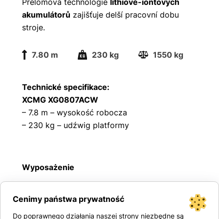
Přelomová technologie
lithiově-iontových
akumulátorů
zajišťuje delší pracovní dobu
stroje.
7.80 m
230 kg
1550 kg
Technické specifikace:
XCMG XG0807ACW
– 7.8 m – wysokość robocza
– 230 kg – udźwig platformy
Wyposażenie
– Stalowa platforma o wymiarach 1,67 x 0,74
Cenimy państwa prywatność
m
Do poprawnego działania naszej strony niezbędne są
– Wysuwany balkon