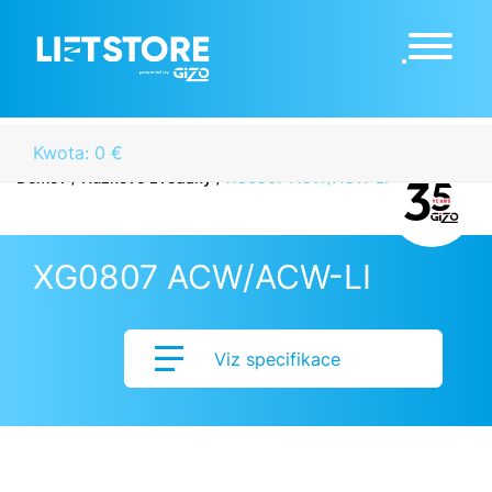
Kwota: 0 €
Domov
/
Nůžkové zvedáky
/
XG0807 ACW/ACW-LI
XG0807 ACW/ACW-LI
Viz specifikace