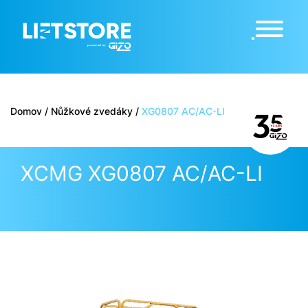
Domov
/
Nůžkové zvedáky
/
XG0807 AC/AC-LI
XCMG XG0807 AC/AC-LI