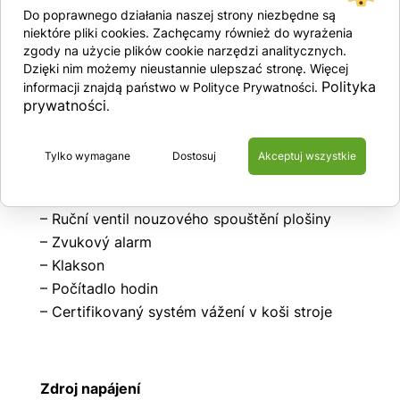
– Smyky snižují světlou výšku a zabraňují
Do poprawnego działania naszej strony niezbędne są
převrácení stroje
niektóre pliki cookies. Zachęcamy również do wyrażenia
zgody na użycie plików cookie narzędzi analitycznych.
– Výsuvné zásobníky se strojními součástmi
Dzięki nim możemy nieustannie ulepszać stronę. Więcej
– GPS lokalizační systém
Polityka
informacji znajdą państwo w Polityce Prywatności.
– Otvory pro vidlice pro zvedání stroje
prywatności
.
– Proporcionální joystick
– Tlačítko nouzového zastavení na plošině a
Tylko wymagane
Dostosuj
Akceptuj wszystkie
spodním panelu
– Snímač náklonu se zvukovým signálem
– Ruční ventil nouzového spouštění plošiny
– Zvukový alarm
– Klakson
– Počítadlo hodin
– Certifikovaný systém vážení v koši stroje
Zdroj napájení