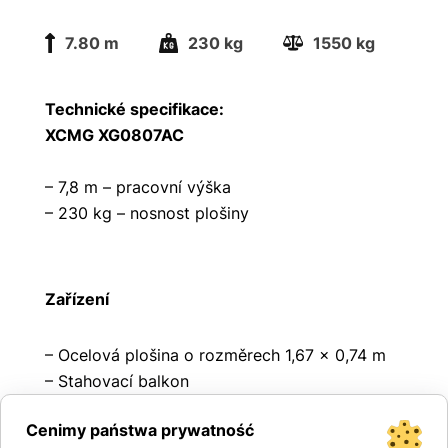
7.80 m
230 kg
1550 kg
Technické specifikace:
XCMG XG0807AC
– 7,8 m – pracovní výška
– 230 kg – nosnost plošiny
Zařízení
– Ocelová plošina o rozměrech 1,67 x 0,74 m
– Stahovací balkon
– Odolné ocelové bezpečnostní zábrany s
Cenimy państwa prywatność
otevírací brankou