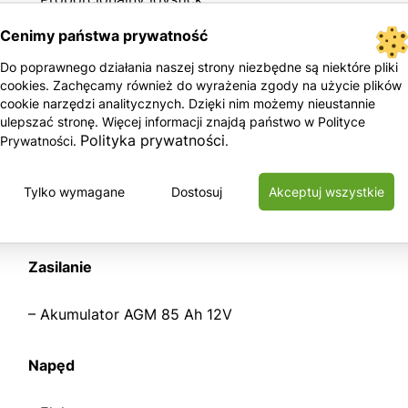
– Przycisk awaryjnego zatrzymania na platformie i pa
Cenimy państwa prywatność
– Czujnik poziomu wychylenia z sygnałem dźwiękowy
Do poprawnego działania naszej strony niezbędne są niektóre pliki
– Ręczny zawór awaryjnego opuszczania platformy
cookies. Zachęcamy również do wyrażenia zgody na użycie plików
– Alarm dźwiękowy
cookie narzędzi analitycznych. Dzięki nim możemy nieustannie
– Klakson
ulepszać stronę. Więcej informacji znajdą państwo w Polityce
Polityka prywatności
– Licznik motogodzin
Prywatności.
.
– Certyfikowany system wagi w koszu maszyny
– Światło ostrzegawcze tzw. Kogut
Tylko wymagane
Dostosuj
Akceptuj wszystkie
Zasilanie
– Akumulator AGM 85 Ah 12V
Napęd