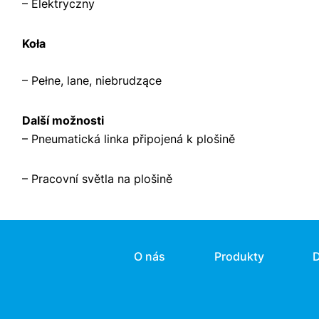
– Elektryczny
Koła
– Pełne, lane, niebrudzące
Další možnosti
– Pneumatická linka připojená k plošině
– Pracovní světla na plošině
O nás
Produkty
D