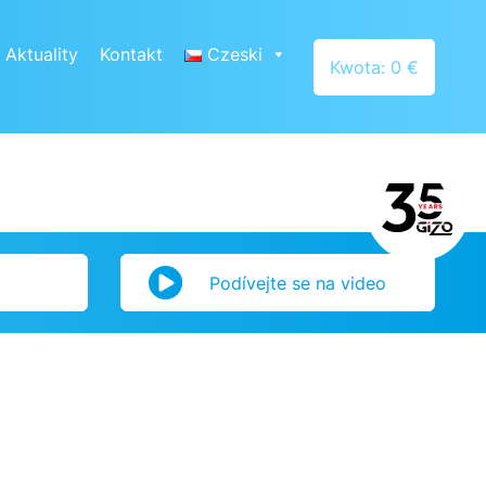
Aktuality
Kontakt
Czeski
Kwota: 0 €
Podívejte se na video