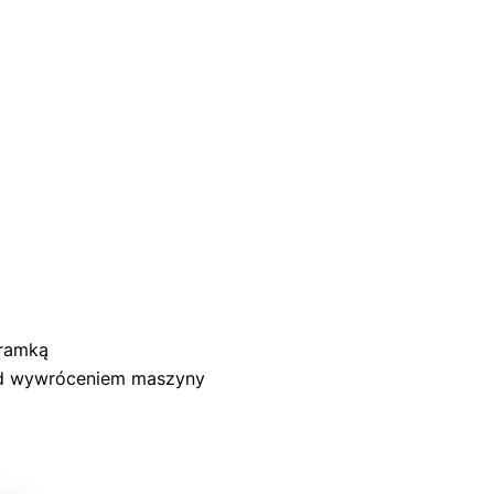
bramką
zed wywróceniem maszyny