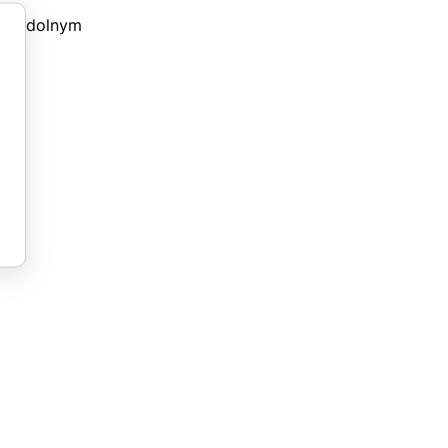
nelu dolnym
m