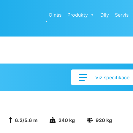
O nás
Produkty
Díly
Servis
Viz specifikace
6.2/5.6 m
240 kg
920 kg