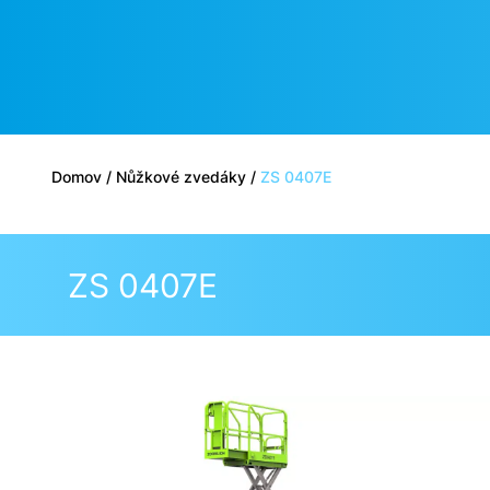
Domov
/
Nůžkové zvedáky
/
ZS 0407E
ZS 0407E