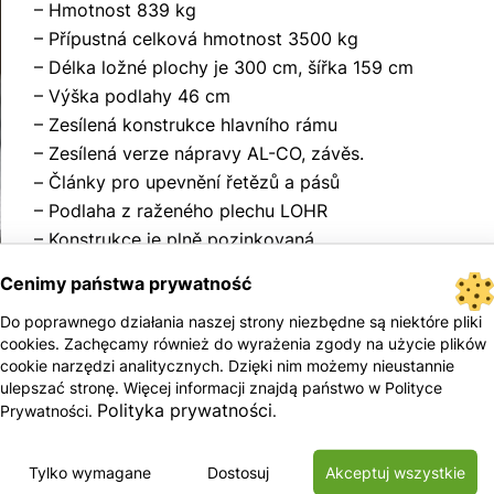
– Hmotnost 839 kg
– Přípustná celková hmotnost 3500 kg
– Délka ložné plochy je 300 cm, šířka 159 cm
– Výška podlahy 46 cm
– Zesílená konstrukce hlavního rámu
– Zesílená verze nápravy AL-CO, závěs.
– Články pro upevnění řetězů a pásů
– Podlaha z raženého plechu LOHR
– Konstrukce je plně pozinkovaná
– Posuvné rampy s podpěrami
Cenimy państwa prywatność
Do poprawnego działania naszej strony niezbędne są niektóre pliki
cookies. Zachęcamy również do wyrażenia zgody na użycie plików
cookie narzędzi analitycznych. Dzięki nim możemy nieustannie
ulepszać stronę. Więcej informacji znajdą państwo w Polityce
Polityka prywatności
Prywatności.
.
Tylko wymagane
Dostosuj
Akceptuj wszystkie