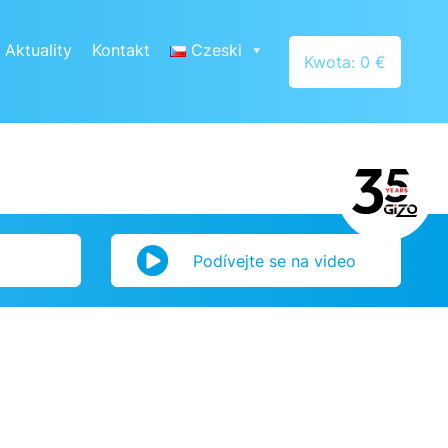
Aktuality
Kontakt
Czeski
Kwota: 0 €
Podívejte se na video