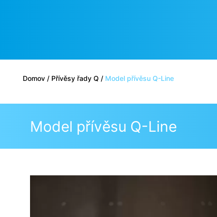
Domov
/
Přívěsy řady Q
/
Model přívěsu Q-Line
Model přívěsu Q-Line