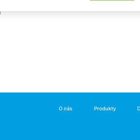
O nás
Produkty
D