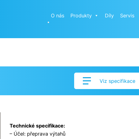
O nás
Produkty
Díly
Servis
Viz specifikace
Technické specifikace:
– Účel: přeprava výtahů