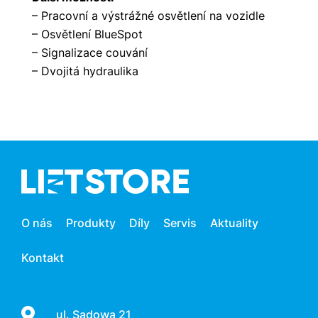
– Pracovní a výstrážné osvětlení na vozidle
– Osvětlení BlueSpot
– Signalizace couvání
– Dvojitá hydraulika
O nás
Produkty
Díly
Servis
Aktuality
Kontakt
ul. Sadowa 21