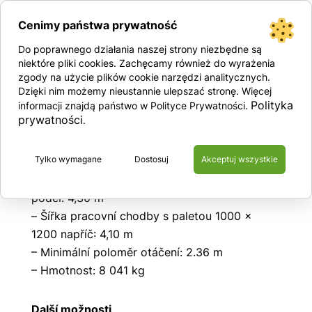
Technické specifikace:
Cenimy państwa prywatność
– Pohon: elektrický
Do poprawnego działania naszej strony niezbędne są
– Stožár: triplex
niektóre pliki cookies. Zachęcamy również do wyrażenia
– Výška navýšení: 5.56 m
zgody na użycie plików cookie narzędzi analitycznych.
– Výška složeného stožáru: 2.81 m
Dzięki nim możemy nieustannie ulepszać stronę. Więcej
Polityka
informacji znajdą państwo w Polityce Prywatności.
– Nosnost zdvihu: 5.0 t
prywatności
.
– Délka (vozíku od přední části vidlic): 2.88 m
– Šířka: 1.44 m
Tylko wymagane
Dostosuj
Akceptuj wszystkie
– Výška kabiny: 2.36 m
– Šířka pracovní chodby s paletou 800 × 1200
podél: 4,30 m
– Šířka pracovní chodby s paletou 1000 ×
1200 napříč: 4,10 m
– Minimální poloměr otáčení: 2.36 m
– Hmotnost: 8 041 kg
Další možnosti