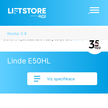
Kwota: 0 €
Domov
/
Vysokozdvižné vozíky do 20 tun
/
E50HL
Linde E50HL
Viz specifikace