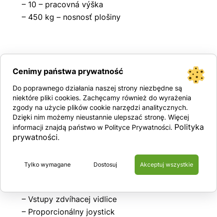
– 10 – pracovná výška
– 450 kg – nosnosť plošiny
Vybavenie
Cenimy państwa prywatność
– Oceľová plošina (230 x 112 cm)
Do poprawnego działania naszej strony niezbędne są
– Výsuvný balkón
niektóre pliki cookies. Zachęcamy również do wyrażenia
zgody na użycie plików cookie narzędzi analitycznych.
– Odolné oceľové zábradlie s otváracou
Dzięki nim możemy nieustannie ulepszać stronę. Więcej
bránou
Polityka
informacji znajdą państwo w Polityce Prywatności.
– Lyže znižujúce svetlú výšku, aby sa stroj
prywatności
.
neprevrátil
– Výsuvné zásobníky s komponentmi stroja
Tylko wymagane
Dostosuj
Akceptuj wszystkie
– Systém sledovania GPS
– Vstupy zdvíhacej vidlice
– Proporcionálny joystick