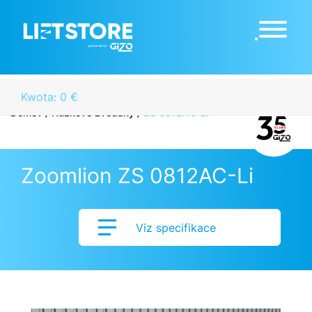
Kwota: 0 €
Domov
/
Nůžkové zvedáky
/
ZS 0812AC-Li
Zoomlion ZS 0812AC-Li
Viz specifikace