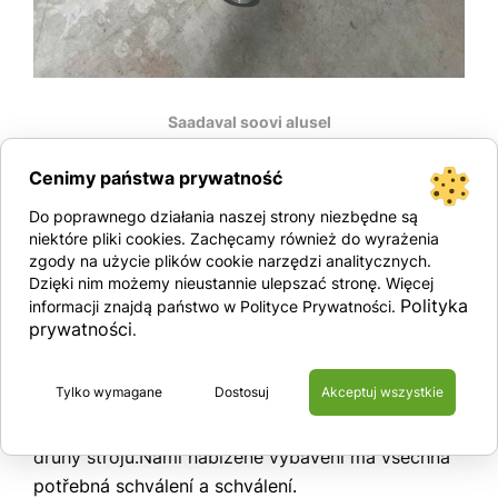
Saadaval soovi alusel
Cenimy państwa prywatność
Kontaktujte nás
Do poprawnego działania naszej strony niezbędne są
niektóre pliki cookies. Zachęcamy również do wyrażenia
zgody na użycie plików cookie narzędzi analitycznych.
Dzięki nim możemy nieustannie ulepszać stronę. Więcej
Polityka
informacji znajdą państwo w Polityce Prywatności.
Technické specifikace:
prywatności
.
Přepravní vozíky jsou určeny pro přepravu strojů
do hmotnosti 24 tun!S použitím těžkých
Tylko wymagane
Dostosuj
Akceptuj wszystkie
vysokozdvižných vozíků a transportních válců
jsme schopni rychle a bezpečně přepravit všechny
druhy strojů.Námi nabízené vybavení má všechna
potřebná schválení a schválení.